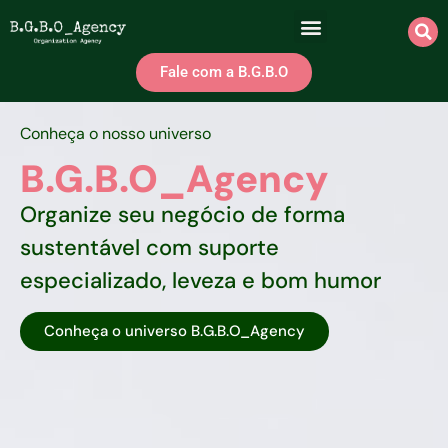
Sobre Nós
Fale com a B.G.B.O
Conheça o nosso universo
B.G.B.O_Agency
Organize seu negócio de forma
sustentável com suporte
especializado, leveza e bom humor
Conheça o universo B.G.B.O_Agency